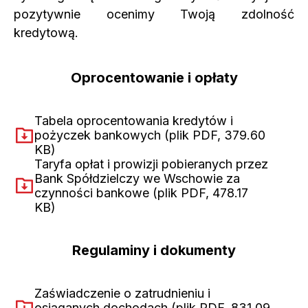
pozytywnie ocenimy Twoją zdolność
kredytową.
Oprocentowanie i opłaty
Tabela oprocentowania kredytów i
pożyczek bankowych
(plik PDF, 379.60
KB)
(otwiera w nowej karcie)
Taryfa opłat i prowizji pobieranych przez
Bank Spółdzielczy we Wschowie za
czynności bankowe
(plik PDF, 478.17
KB)
(otwiera w nowej karcie)
Regulaminy i dokumenty
Zaświadczenie o zatrudnieniu i
osiąganych dochodach
(plik PDF, 831.09