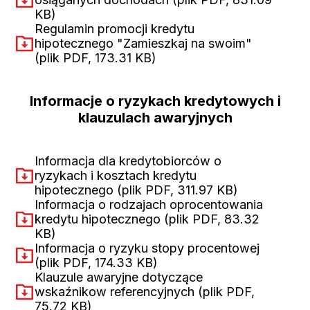
KB)
(otwiera w nowej karcie)
Regulamin promocji kredytu
hipotecznego "Zamieszkaj na swoim"
(plik PDF, 173.31 KB)
(otwiera w nowej karcie)
Informacje o ryzykach kredytowych i
klauzulach awaryjnych
Informacja dla kredytobiorców o
ryzykach i kosztach kredytu
hipotecznego
(plik PDF, 311.97 KB)
(otwiera w n
Informacja o rodzajach oprocentowania
kredytu hipotecznego
(plik PDF, 83.32
KB)
(otwiera w nowej karcie)
Informacja o ryzyku stopy procentowej
(plik PDF, 174.33 KB)
(otwiera w nowej karcie)
Klauzule awaryjne dotyczące
wskaźnikow referencyjnych
(plik PDF,
75.72 KB)
(otwiera w nowej karcie)