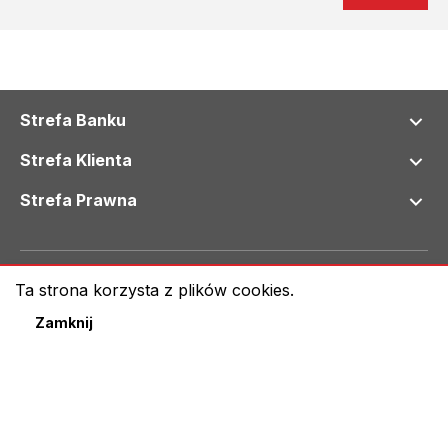
Strefa Banku
Strefa Klienta
Strefa Prawna
© 2024 Bank Spółdzielczy we Wschowie
Ta strona korzysta z plików cookies.
Klauzula informacyjna RODO
Mapa serwisu
Zamknij