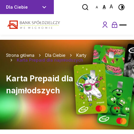
>
Przejdź
A
A
Dla Ciebie
A
do
Przejdź
menu
do
Przejdź
głównego
menu
do
Przejdź
skrótów
treści
do
stopki
Strona główna
Dla Ciebie
Karty
Karta Prepaid dla najmłodszych
Karta Prepaid dla
najmłodszych