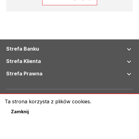
Strefa Banku
Strefa Klienta
Strefa Prawna
© 2024 Bank Spółdzielczy we Wschowie
Ta strona korzysta z plików cookies.
Klauzula informacyjna RODO
Mapa serwisu
Zamknij