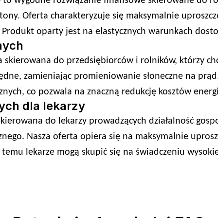
o wygodne rozwiązanie finansowe skierowane do rod
ny. Oferta charakteryzuje się maksymalnie uproszczo
 Produkt oparty jest na elastycznych warunkach dost
nych
a skierowana do przedsiębiorców i rolników, którzy c
czędne, zamieniając promieniowanie słoneczne na prąd.
nych, co pozwala na znaczną redukcję kosztów energii
ch dla lekarzy
ierowana do lekarzy prowadzących działalność gospod
ego. Nasza oferta opiera się na maksymalnie uprosz
temu lekarze mogą skupić się na świadczeniu wysokiej