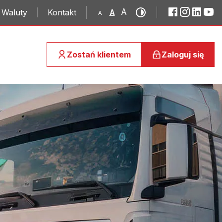
A
Waluty
Kontakt
A
A
Zostań klientem
Zaloguj się