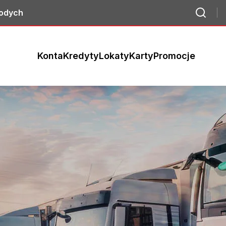
łodych
Konta
Kredyty
Lokaty
Karty
Promocje