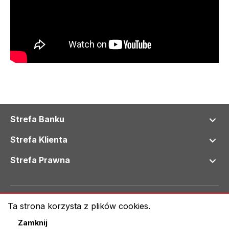
Strefa Banku
Strefa Klienta
Strefa Prawna
© 2024 Bank Spółdzielczy we Wschowie
Ta strona korzysta z plików cookies.
Klauzula informacyjna RODO
Mapa serwisu
Zamknij