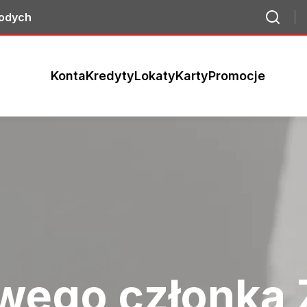
łodych
Konta
Kredyty
Lokaty
Karty
Promocje
wego członka 