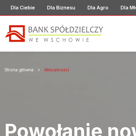
Przejdź
Dla Ciebie
Dla Biznesu
Dla Agro
Dla M
do
Przejdź
menu
do
Przejdź
głównego
menu
do
Przejdź
skrótów
treści
do
stopki
Strona główna
Aktualności
Powołanie no