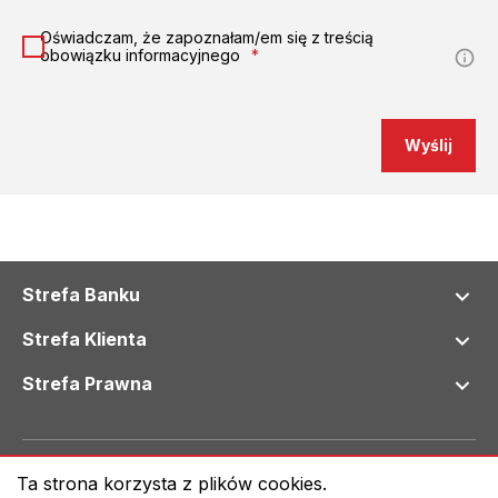
Oświadczam, że zapoznałam/em się z treścią
obowiązku informacyjnego
*
Wyślij
Strefa Banku
Strefa Klienta
Strefa Prawna
© 2024 Bank Spółdzielczy we Wschowie
Ta strona korzysta z plików cookies.
Klauzula informacyjna RODO